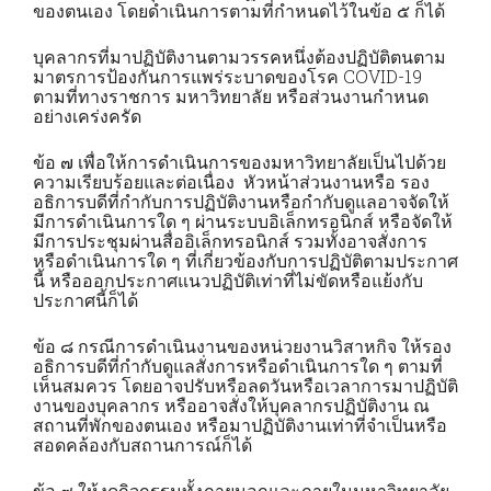
ของตนเอง โดยดำเนินการตามที่กำหนดไว้ในข้อ ๕ ก็ได้
บุคลากรที่มาปฏิบัติงานตามวรรคหนึ่งต้องปฏิบัติตนตาม
มาตรการป้องกันการแพร่ระบาดของโรค COVID-19
ตามที่ทางราชการ มหาวิทยาลัย หรือส่วนงานกำหนด
อย่างเคร่งครัด
ข้อ ๗ เพื่อให้การดำเนินการของมหาวิทยาลัยเป็นไปด้วย
ความเรียบร้อยและต่อเนื่อง หัวหน้าส่วนงานหรือ รอง
อธิการบดีที่กำกับการปฏิบัติงานหรือกำกับดูแลอาจจัดให้
มีการดำเนินการใด ๆ ผ่านระบบอิเล็กทรอนิกส์ หรือจัดให้
มีการประชุมผ่านสื่ออิเล็กทรอนิกส์ รวมทั้งอาจสั่งการ
หรือดำเนินการใด ๆ ที่เกี่ยวข้องกับการปฏิบัติตามประกาศ
นี้ หรือออกประกาศแนวปฏิบัติเท่าที่ไม่ขัดหรือแย้งกับ
ประกาศนี้ก็ได้
ข้อ ๘ กรณีการดำเนินงานของหน่วยงานวิสาหกิจ ให้รอง
อธิการบดีที่กำกับดูแลสั่งการหรือดำเนินการใด ๆ ตามที่
เห็นสมควร โดยอาจปรับหรือลดวันหรือเวลาการมาปฏิบัติ
งานของบุคลากร หรืออาจสั่งให้บุคลากรปฏิบัติงาน ณ
สถานที่พักของตนเอง หรือมาปฏิบัติงานเท่าที่จำเป็นหรือ
สอดคล้องกับสถานการณ์ก็ได้
ข้อ ๙ ให้งดกิจกรรมทั้งภายนอกและภายในมหาวิทยาลัย