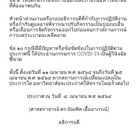
ที่ต้องมาพบกัน
หัวหน้าส่วนงานหรือรองอธิการบดีที่กำกับการปฏิบัติงาน
หรือกำกับดูแลอาจพิจารณาปรับกิจกรรมเป็นรูปแบบอื่น
หรือเลื่อนการจัดกิจกรรมออกไปก่อนจนกว่าสถานการณ์
การแพร่ระบาดจะคลี่คลาย
ข้อ ๑๐ กรณีที่มีปัญหาหรือข้อขัดข้องในการปฏิบัติตาม
ประกาศนี้ ให้ประธานกรรมการ COVID-19 เป็นผู้วินิจฉัย
ชี้ขาด
ทั้งนี้ ตั้งแต่วันที่ ๑๑ เมษายน พ.ศ. ๒๕๖๔ จนถึงวันที่ ๒๕
เมษายน พ.ศ. ๒๕๖๔ หากสถานการณ์เปลี่ยนแปลงเป็น
ประการใด มหาวิทยาลัยจะประกาศให้ทราบโดยเร็วต่อไป
ประกาศ ณ วันที่ ๘ เมษายน พ.ศ. ๒๕๖๔
(ศาสตราจารย์ ดร.บัณฑิต เอื้ออาภรณ์)
อธิการบดี